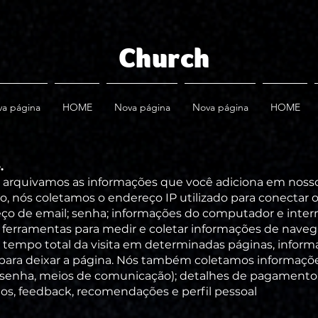
Church
a página
HOME
Nova página
Nova página
HOME
.
arquivamos as informações que você adiciona em nosso 
o, nós coletamos o endereço IP utilizado para conectar
eço de email; senha; informações do computador e intern
 ferramentas para medir e coletar informações de navega
 tempo total da visita em determinadas páginas, infor
 para deixar a página. Nós também coletamos informaçõe
, senha, meios de comunicação); detalhes de pagamento
ios, feedback, recomendações e perfil pessoal