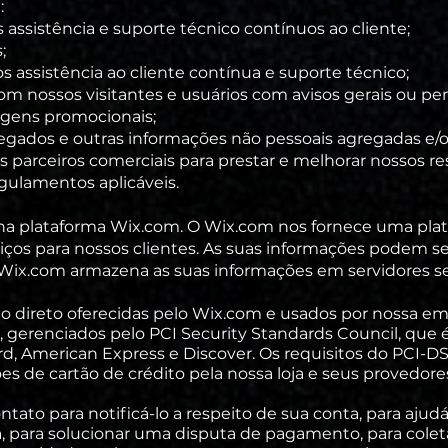
:
 assistência e suporte técnico contínuos ao cliente;
;
s assistência ao cliente contínua e suporte técnico;
m nossos visitantes e usuários com avisos gerais ou pe
agens promocionais;
gregados e outras informações não pessoais agregadas e/
s parceiros comerciais para prestar e melhorar nossos re
egulamentos aplicáveis.
a plataforma Wix.com. O Wix.com nos fornece uma plat
iços para nossos clientes. As suas informações podem 
ix.com armazena as suas informações em servidores seg
o direto oferecidas pelo Wix.com e usados por nossa e
, gerenciados pelo PCI Security Standards Council, que
d, American Express e Discover. Os requisitos do PCI-DS
 de cartão de crédito pela nossa loja e seus provedores
ato para notificá-lo a respeito de sua conta, para ajudá
, para solucionar uma disputa de pagamento, para coleta