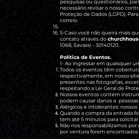
pesquisas ou questionários, pa
necessário revisar o nosso contr
Proteção de Dados (LGPD). Para
correio.
5-Caso você não queira mais que
contato através do
churchhou
1068, Savassi - 30140120.
Política de Eventos.
1- Ao
ingressar
em quaisquer um 
Todos os eventos têm cobertura
respectivamente, em nosso site
presentes nas fotografias, exc
respeitando a Lei Geral de Prot
Nossos eventos contém instrume
podem causar danos a pessoa
Alérgicos e intolerantes: nosso
Quando a compra da entrada for 
tem até 5 minutos para solicitar
Não nos responsabilizamos por 
por ventura forem encontrados