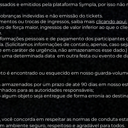
essados e emitidos pela plataforma Sympla, por isso não
obranças indevidas e não emissão do tickets.
mentos ou trocas de ingressos, saiba mais
clicando aqui.
o de força maior, ingressos de valor inferior ao que o c
e
.
nformações pessoais e de pagamento dos
participantes
d
a. (Solicitamos informações de contato, apenas, caso se
e em caráter de urgência, não armazenamos esse dado.
de uma determinada data em outra festa ou evento de da
to é encontrado ou esquecido em nosso guarda-volume
 armazenados por um prazo de até 90 dias em nosso es
hados para as autoridades responsáveis;
 algum objeto seja entregue de forma erronia ao destina
s, você concorda em respeitar as normas de conduta esta
um ambiente seguro, respeitoso e agradável para todos.