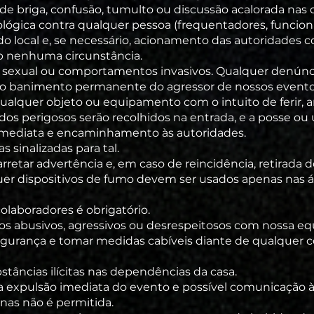
de briga, confusão, tumulto ou discussão acalorada nas
ológica contra qualquer pessoa (frequentadores, funcioná
do local e, se necessário, acionamento das autoridades
ob nenhuma circunstância.
ico, sexual ou comportamentos invasivos. Qualquer denún
 ao banimento permanente do agressor de nossos evento
r qualquer objeto ou equipamento com o intuito de ferir,
dos perigosos serão recolhidos na entrada, e a posse o
imediata e encaminhamento às autoridades.
s sinalizadas para tal.
tar advertência e, em caso de reincidência, retirada d
er dispositivos de fumo devem ser usados apenas nas á
olaboradores é obrigatório.
abusivos, agressivos ou desrespeitosos com nossa equ
 segurança e tomar medidas cabíveis diante de qualqu
tâncias ilícitas nas dependências da casa.
expulsão imediata do evento e possível comunicação às
nas não é permitida.