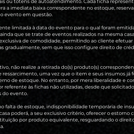
iais ou totens de autoatendimento. Cada ficha represe
 gera a imediata baixa correspondente no estoque, reserv
do evento em questão.
mente limitada à data do evento para o qual foram emitid
, ainda que se trate de eventos realizados na mesma cas
e exclusiva de comodidade, permitindo ao cliente efetu
das gradualmente, sem que isso configure direito de créd
ivo, não realize a retirada do(s) produto(s) corresponden
e ressarcimento, uma vez que o item e seus insumos já 
no de estoque. No entanto, por mera liberalidade e com
or referente às fichas não utilizadas, desde que solicita
 do evento.
o falta de estoque, indisponibilidade temporária de in
 casa poderá, a seu exclusivo critério, oferecer o estorno
tituição por produto equivalente, resguardando o direito
a.