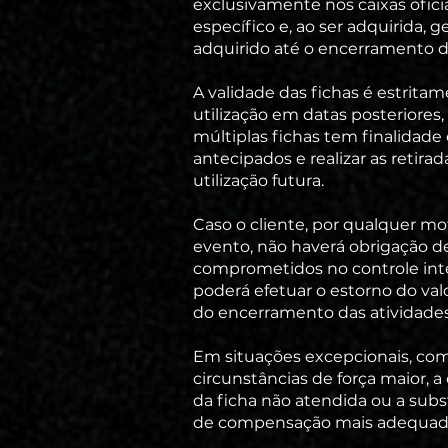
exclusivamente nos caixas ofic
específico e, ao ser adquirida,
adquirido até o encerramento 
A validade das fichas é estrita
utilização em datas posteriores
múltiplas fichas tem finalidad
antecipados e realizar as retira
utilização futura.
Caso o cliente, por qualquer mot
evento, não haverá obrigação d
comprometidos no controle inter
poderá efetuar o estorno do val
do encerramento das atividades
Em situações excepcionais, com
circunstâncias de força maior, a
da ficha não atendida ou a subs
de compensação mais adequad