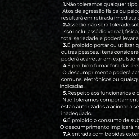
1.
Não toleramos qualquer tipo 
Atos de agressão física ou psic
resultará em retirada imediata 
2.
Assédio não será tolerado s
Isso inclui assédio verbal, fís
total seriedade e poderá levar
3.
É proibido portar ou utiliza
outras pessoas.
Itens considera
poderá acarretar em expulsão 
4
.É proibido fumar fora das área
O descumprimento poderá acarre
comuns, eletrônicos ou quaisqu
indicadas.
5.
Respeito aos funcionários e c
Não toleramos comportamentos 
estão autorizados a acionar a
inadequado.
6
.É proibido o consumo de subs
O descumprimento implicará na 
7.
A entrada com bebidas exter