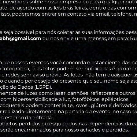
ra novidades sobre nossa empresa ou para qualquer outr
ato, de acordo com as leis brasileiras, dentro das confor
 isso, poderemos entrar em contato via email, telefone,
 seja possível para nós coletar as suas informações pess
sebh@gmail.com
ou nos envie uma mensagem para: Rua
de nossos eventos você concorda e estar ciente das no
 fotográfica, e as fotos podem ser publicadas e armaze
 e redes sem aviso prévio. As fotos não tem quaisquer a
eto quando por desejo do presente que seu nome seja a
eção de Dados (LGPD).
ntos de luzes como laser, canhões, refletores e outr
s com
hipersensibilidade
a luz, fotofóbicos, epilépticos.
s coqueteis
podem conter leite, ovos ,
glúten
e derivados
realizada diretamente na portaria do evento, no caso de 
 o estorno da entrada.
objetos perdidos ou esquecidos nas
dependências
da ca
 serão encaminhados para nosso achados e perdidos.