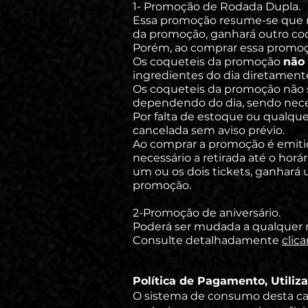
1- Promoção de Rodada Dupla.
Essa promoção resume-se que n
da promoção, ganhará outro coq
Porém, ao comprar essa promoçã
Os coqueteis da promoção
não
ingredientes do dia diretamente 
Os coqueteis da promoção não s
dependendo do dia, sendo necess
Por falta de estoque ou qualque
cancelada sem aviso prévio.
Ao comprar a promoção é emiti
necessário a retirada até o horá
um ou os dois tickets, ganhará
promoção.
2-Promoção de aniversário.
Poderá ser mudada a qualquer 
Consulte
detalhadamente
clic
Política de Pagamento, Utiliz
O sistema de consumo desta casa