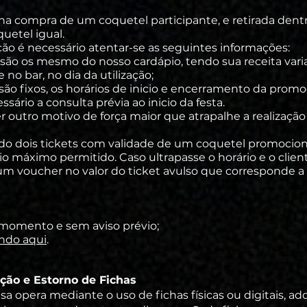
a compra de um coquetel participante, e retirada dent
uetel igual.
o é necessário atentar-se as seguintes informações:
são os mesmo do nosso cardápio, tendo sua receita variad
no bar, no dia da utilização;
ão fixos, os
horários
de inicio e encerramento da prom
ário a consulta prévia ao inicio da festa.
r outro motivo de força maior que atrapalhe a realização
do dois tickets com validade de um coquetel promocion
rio máximo permitido. Caso ultrapasse o horário e o clien
 um voucher no valor do ticket avulso que corresponde a
momento e sem aviso prévio;
ando aqui
.
ação e Estorno de Fichas
 opera mediante o uso de fichas físicas ou digitais, ad