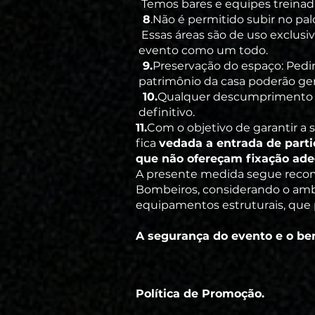
Temos bares e equipes treinada
8
.Não é permitido subir no palc
Essas áreas são de uso exclusi
evento como um todo.
9.
Preservação do espaço:
Pedi
patrimônio da casa poderão ger
10.
Qualquer descumprimento d
definitivo.
11.
Com o objetivo de garantir a
fica
vedada a entrada de partic
que não ofereçam fixação ade
A presente medida segue recom
Bombeiros, considerando o ambi
equipamentos estruturais, que 
A segurança do evento e o bem
Política de Promoção.