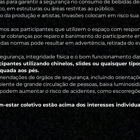
s para garantir a segurança no consumo de bebidas dent
o, em estruturas ou áreas restritas ao público.
vo da produção e artistas. Invasões colocam em risco su
mos aos participantes que utilizem o espaço com respo
ar cobranças por reparo e banimento do participante e
as normas pode resultar em advertência, retirada do
 segurança, integridade física e o bom funcionamento da
ipantes utilizando chinelos, slides ou quaisquer tip
quada aos pés.
endações de órgãos de segurança, incluindo orientaçõe
ente de grande circulação de pessoas, baixa luminosid
podem aumentar o risco de acidentes, como escorregões
-estar coletivo estão acima dos interesses individua