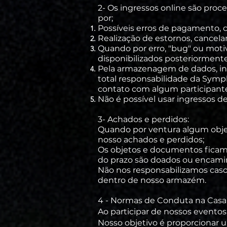
2- Os ingressos online são proc
por;
Possíveis
erros de pagamento, c
Realização de estornos, cancela
Quando por erro, "bug" ou motiv
disponibilizados
posteriorment
Pela armazenagem de dados, i
total responsabilidade da Sympl
contato com algum participant
Não é possível usar ingressos 
3- Achados e perdidos:
Quando por ventura algum obje
nosso achados e perdidos;
Os objetos e documentos ficam
do prazo são doados ou encamin
Não nos
responsabilizamos
caso
dentro de nosso armazém.
4 - Normas de Conduta na Casa
Ao participar de nossos evento
Nosso objetivo é proporcionar 