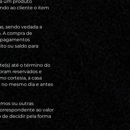
nta um produto
ando ao cliente o item
as, sendo vedada a
a. A compra de
ar pagamentos
ito ou saldo para
te(s) até o término do
foram reservados e
o cortesia, a casa
do no mesmo dia e antes
sumos ou outras
 correspondente ao valor
 de decidir pela forma