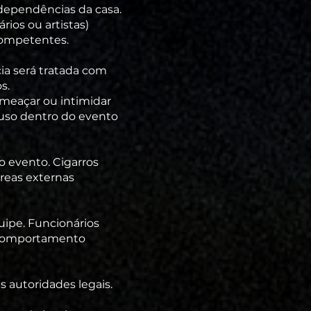
 dependências da casa.
rios ou artistas)
 competentes.
cia será tratada com
s.
 ameaçar ou intimidar
u uso dentro do evento
o evento. Cigarros
reas externas
ipe. Funcionários
er comportamento
 autoridades legais.