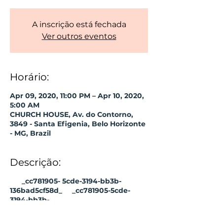
A inscrição está fechada
Ver outros eventos
Horário:
Apr 09, 2020, 11:00 PM – Apr 10, 2020,
5:00 AM
CHURCH HOUSE, Av. do Contorno,
3849 - Santa Efigenia, Belo Horizonte
- MG, Brazil
Descrição:
_cc781905- 5cde-3194-bb3b-
136bad5cf58d_ _cc781905-5cde-
3194-bb3b-
136bad5cf58d_ _cc781905-5cde-
3194- bb3b-