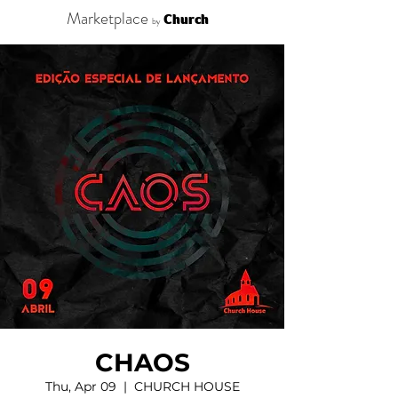
Marketplace
Church
by
CHAOS
Thu, Apr 09
  |  
CHURCH HOUSE