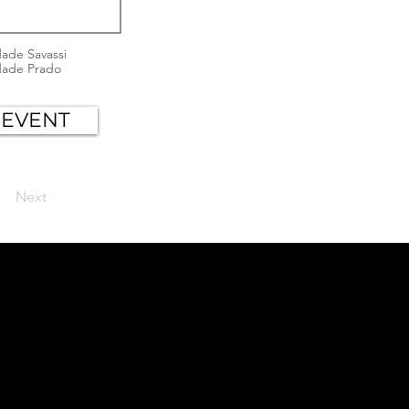
ade Savassi
dade Prado
 EVENT
Next