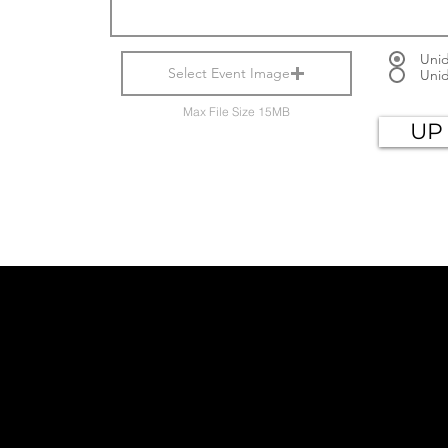
Unid
Select Event Image
Uni
Max File Size 15MB
UP
26