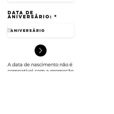
Data de
r
aniversário:
*
e
q
u
i
r
e
d
A data de nascimento não é
compatível com a promoção