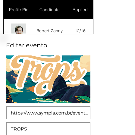
Profile Pic
Candidate
Applied
Robert Zanny
12/16
Editar evento
Dana Marks
09/16
Robert Zanny
10/15