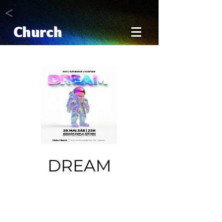
<
Church
DREAM