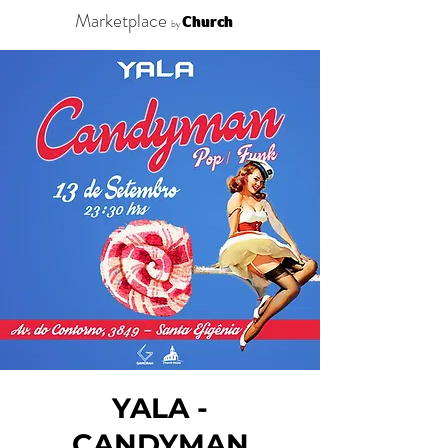
Marketplace
Church
by
YALA -
CANDYMAN