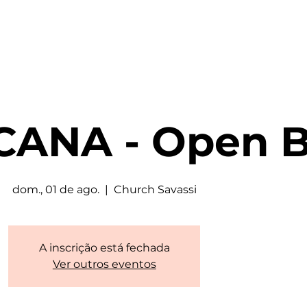
CANA - Open B
dom., 01 de ago.
  |  
Church Savassi
A inscrição está fechada
Ver outros eventos