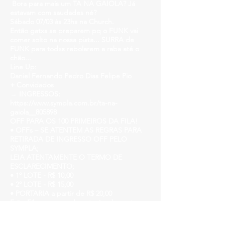
Bora para mais um TA NA GAIOLA? Já
estavam com saudades né?
Sábado 07/03 às 23hs na Church.
Então gatxs se preparem pq o FUNK vai
comer solto na nossa pista... SURRA de
FUNK para todxs rebolarem a raba até o
chão...
Line Up:
Daniel Fernando Pedro Dias Felipe Pio
+ Convidados
→ INGRESSOS:
https://www.sympla.com.br/ta-na-
gaiola__805898
OFF PARA OS 100 PRIMEIROS DA FILA!
• OFFs – SE ATENTEM AS REGRAS PARA
RETIRADA DE INGRESSO OFF PELO
SYMPLA;
LEIA ATENTAMENTE O TERMO DE
ESCLARECIMENTO;
• 1º LOTE - R$ 10,00
• 2º LOTE - R$ 15,00
• PORTARIA a partir de R$ 20,00
Evite Filas comprando antecipadamente
pelo Sympla!
Aniversariante de MARÇO tem benefícios,