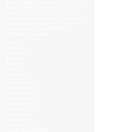
EVENTO 100% OPEN BAR
E assim iremos terminar o ano em grande
estilo!
A Church mais uma vez abrirá suas portas
para entregar excelência
em um evento 100% OPEN BAR e
divinamente decorado!
Line up
João Pieri
Stella Campy
Zennone
Renan
Felipe Pio
+convidados
► CARDÁPIO
• DESTILADOS
Vodka Orloff
Gin Nacional
Whisky Red Label
Rum Oro
• CERVEJAS
Budweiser Long
Stella Long
• NÃO ALCOÓLICOS