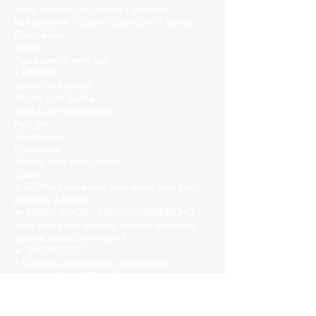
Suco - morango / laranja / pêssego
Refrigerante - Coca / Coca Zero / Sprite
Energético
Tônica
Água com e sem gás
• DRINKS
Sex on the beach
Mojito com Vodka
Vodka com energético
Red gin
Gin tropical
Gin tônica
Whisky com energético
Cuba
+
Às 03hs serviremos uma mesa com frios,
petiscos e frutas
► DRESS CODE - BRANCO/VERMELHO
(mas não é obrigatório, vista-se da forma
que se sentir confortável)
► INGRESSOS
• Garanta sua entrada comprando
antecipado pelo Sympla;
https://www.sympla.com.br/reveillon-
church-2022__1413434
• Primeiro Lote Promocional R$ 120,00