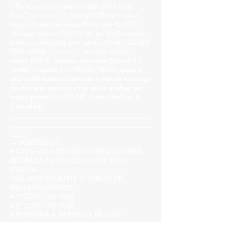
"Eu só saio de casa pra dar close toda
hora" ♪♫♪♫♪♫♪♫
Sexta 06/09 vai rolar a
segunda edição dessa festa que foi
HIT...
Porque nosso
FUNK
é de lei. Então estão
todxs convocadxs pra sarrar. Afinal,
"QUEM
TEM JOGA ♪♫♪♫♪♫"
Vai rolar muito...
muito
FUNK
mexmo na nossa Church
!!!!
Então prepara pro
TRAVA TRAVA
, separa
seu outfit mais confortável e não se esqueça
de hidratar porque você vai se acabar na
nossa pixta
!!!!
LINE UP Crew DasGay +
Convidado
________________________________________
________________________________________
_____
→ INGRESSOS:
• OFFs – SE ATENTEM AS REGRAS PARA
RETIRADA DE INGRESSO OFF PELO
SYMPLA.
LEIA ATENTAMENTE O TERMO DE
ESCLARECIMENTO
• 1º LOTE - R$ 10,00
• 2º LOTE - R$ 15,00
• PORTARIA A PARTIR DE R$ 20,00