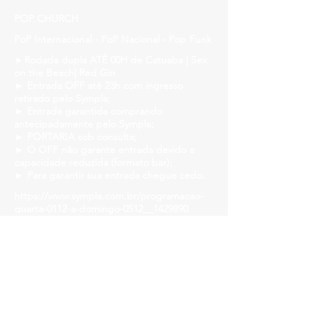
POP CHURCH
PoP Internacional - PoP Nacional - Pop Funk
►Rodada dupla ATÉ 00H de Catuaba | Sex
on the Beach| Red Gin
► Entrada OFF até 23h com ingresso
retirado pelo Sympla;
► Entrada garantida comprando
antecipadamente pelo Sympla;
► PORTARIA sob consulta;
► O OFF não garante entrada devido a
capacidade reduzida (formato bar);
► Para garantir sua entrada chegue cedo.
https://www.sympla.com.br/programacao-
quarta-0112-a-domingo-0512__1429890
Vamos aos recados:
• Capacidade reduzida.
• Vamos fortalecer o rolê e seguir os
protocolos de segurança! Máscara, álcool
em gel e mesas distanciadas!
• Teremos sabão líquido, álcool em gel e
papel tolha disponíveis em todos os