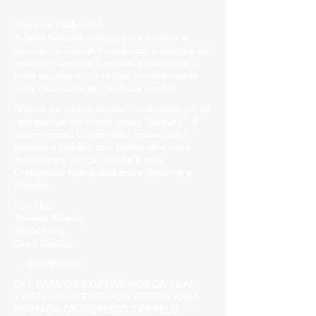
Nada de rivalidade!
A festa Kombat chegou para assumir as
quintas na Church House com o objetivo de
enaltecer sempre 2 artistas e levar para a
pista aquelas músicas que provavelmente
você não ouviria se não fosse um hit.
Nossos djs irão se revezar, onde cada um irá
representar um artista dessa "disputa". E
quem vence? O ganhador nesse caso é
sempre o público que ganha uma pista
fervida para dançar a noite inteira.
O segundo round será entre Beyoncé e
Rihanna.
Line Up:
Thomaz Ribeiro
Stella Fenty
Crew DasGay
→ INGRESSOS:
OFF PARA OS 100 PRIMEIROS DA FILA!
• OFFs – SE ATENTEM AS REGRAS PARA
RETIRADA DE INGRESSO OFF PELO