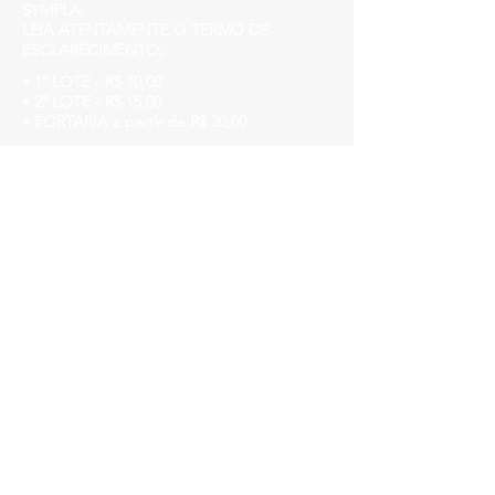
SYMPLA;
LEIA ATENTAMENTE O TERMO DE
ESCLARECIMENTO;
• 1º LOTE - R$ 10,00
• 2º LOTE - R$ 15,00
• PORTARIA a partir de R$ 20,00
Evite Filas comprando antecipadamente
pelo Sympla!
Aniversariante de DEZEMBRO tem
benefícios, entre em contato
/churchhousebh@gmail.com
Church House
Avenida do Contorno, 3849, Funcionários.
www.churchhouse.com.br
Insta @churchhousebh
facebook.com/Churchhousebh/
Lembre-se: machistas, racistas,
LGBTQIfobicos ou qualquer outro tipo de
preconceito não são bem vindos
Nosso público é da diversidade, respeite as
pessoas, não fure a fila, chegue cedo!
►Evento para maiores de 18 anos.