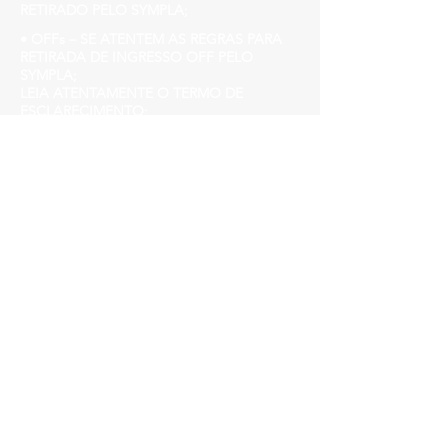
RETIRADO PELO SYMPLA;
• OFFs – SE ATENTEM AS REGRAS PARA
RETIRADA DE INGRESSO OFF PELO
SYMPLA;
LEIA ATENTAMENTE O TERMO DE
ESCLARECIMENTO;
• PORTARIA APÓS 00H30 R$ 10,00
Aniversariante de MARÇO tem benefícios,
entre em contato
/churchhousebh@gmail.com
Church House
Avenida do Contorno, 3849, Funcionários.
www.churchhouse.com.br
Insta @churchhousebh
facebook.com/Churchhousebh/
Lembre-se: machistas, racistas,
LGBTQIfobicos ou qualquer outro tipo de
preconceito não são bem-vindos
Nosso público é da diversidade, respeite as
pessoas, não fure a fila, chegue cedo!
►Evento para maiores de 18 anos.