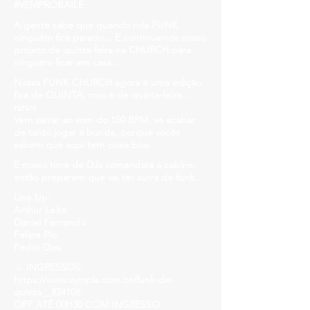
#VEMPROBAILE
A gente sabe que quando rola FUNK
ninguém fica parado... E continuamos nosso
projeto de quinta-feira na CHURCH para
ninguém ficar em casa...
Nossa FUNK CHURCH agora é uma edição
fixa de QUINTA, mas é de quinta-feira...
rsrsrs
Vem sarrar ao som do 150 BPM, se acabar
de tanto jogar a bunda, porque vocês
sabem que aqui tem coisa boa.
E nosso time de DJs comandará a cabine,
então preparem que vai ter surra de funk.
Line Up:
Arthur Leite
Daniel Fernando
Felipe Pio
Pedro Dias
→ INGRESSOS:
https://www.sympla.com.br/funk-de-
quinta__824108
OFF ATÉ 00H30 COM INGRESSO