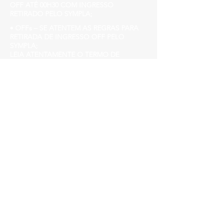
OFF ATÉ 00H30 COM INGRESSO
RETIRADO PELO SYMPLA;
• OFFs – SE ATENTEM AS REGRAS PARA
RETIRADA DE INGRESSO OFF PELO
SYMPLA;
LEIA ATENTAMENTE O TERMO DE
ESCLARECIMENTO;
• PORTARIA APÓS 00H30 R$ 10,00
Aniversariante de FEVEREIRO tem
benefícios, entre em contato
/churchhousebh@gmail.com
Church House
Avenida do Contorno, 3849, Funcionários.
www.churchhouse.com.br
Insta @churchhousebh
facebook.com/Churchhousebh/
Lembre-se: machistas, racistas,
LGBTQIfobicos ou qualquer outro tipo de
preconceito não são bem-vindos
Nosso público é da diversidade, respeite as
pessoas, não fure a fila, chegue cedo!
►Evento para maiores de 18 anos.