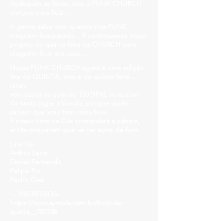
Acabaram as férias, mas a FUNK CHURCH
chegou para ficar...
A gente sabe que quando rola FUNK
ninguém fica parado... E continuamos nosso
projeto de quinta-feira na CHURCH para
ninguém ficar em casa...
Nossa FUNK CHURCH agora é uma edição
fixa de QUINTA, mas é de quinta-feira...
rsrsrs
vem sarrar ao som do 150 BPM, se acabar
de tanto jogar a bunda, porque vocês
sabem que aqui tem coisa boa.
E nosso time de DJs comandará a cabine,
então preparem que vai ter surra de funk.
Line Up:
Arthur Leite
Daniel Fernando
Felipe Pio
Pedro Dias
→ INGRESSOS:
https://www.sympla.com.br/funk-de-
quinta__787288