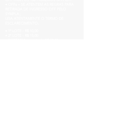
• OFFs – SE ATENTEM AS REGRAS PARA
RETIRADA DE INGRESSO OFF PELO
SYMPLA.;
LEIA ATENTAMENTE O TERMO DE
ESCLARECIMENTO;
• 1º LOTE - R$ 10,00
• 2º LOTE - R$ 15,00
• PORTARIA a partir de R$ 20,00
Evite Filas comprando antecipadamente
pelo Sympla!
Aniversariante de DEZEMBRO tem
benefícios, entre em contato
/churchhousebh@gmail.com
Church House
Avenida do Contorno, 3849, Funcionários.
www.churchhouse.com.br
Insta @churchhousebh
facebook.com/Churchhousebh/
Lembre-se: machistas, racistas,
LGBTQIfobicos ou qualquer outro tipo de
preconceito não são bem vindos