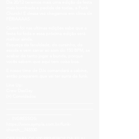
Dia 20/12 teremos mais uma edição da festa
mais bombada e pedida de todas, a Funk
Church! E dessa vez chegamos em clima de
FÉRIAAAAS.
Quem foi nas ultimas edições sabe que a
festa foi foda e essa próxima edição será
melhor ainda.
Esqueça da faculdade, do cursinho, da
escola e vem sarrar ao som do 150 BPM, se
acabar de tanto jogar a bunda, porque
vocês sabem que aqui tem coisa boa.
E nosso time de DJs comandará a cabine,
então preparem que vai ter surra de funk.
Line Up:
Crew DasGay
(+) Convidados
________________________________________
________________________________________
______________________________
→ INGRESSOS:
https://www.sympla.com.br/funk-
church__743330
OFF PARA OS 100 PRIMEIROS DA FILA!