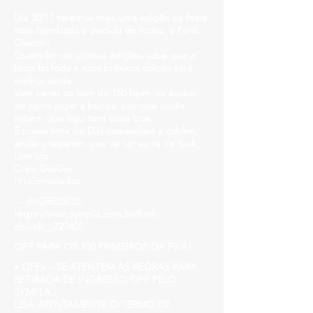
Dia 30/11 teremos mais uma edição da festa
mais bombada e pedida de todas, a Funk
Church!
Quem foi nas ultimas edições sabe que a
festa foi foda e essa próxima edição será
melhor ainda.
Vem sarrar ao som do 150 bpm, se acabar
de tanto jogar a bunda, por que vocês
sabem que aqui tem coisa boa.
E nosso time de DJs comandará a cabine,
então preparem que vai ter surra de funk.
Line Up:
Crew DasGay
(+) Convidados
→ INGRESSOS:
https://www.sympla.com.br/funk-
church__727405
OFF PARA OS 100 PRIMEIROS DA FILA!
• OFFs – SE ATENTEM AS REGRAS PARA
RETIRADA DE INGRESSO OFF PELO
SYMPLA.;
LEIA ATENTAMENTE O TERMO DE