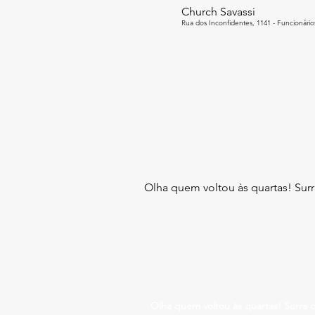
Church Savassi
Rua dos Inconfidentes, 1141 - Funcionários
Olha quem voltou às quartas! Sur
Olha quem voltou às quartas! Surra 