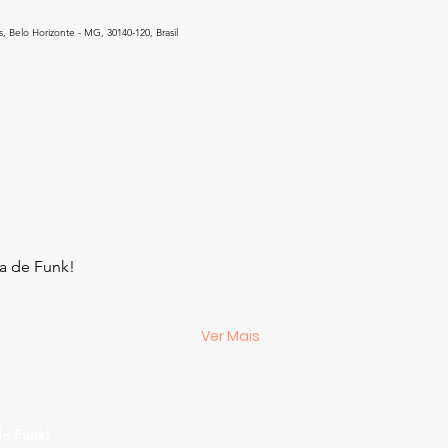
, Belo Horizonte - MG, 30140-120, Brasil
ra de Funk!
Ver Mais
de Funk!