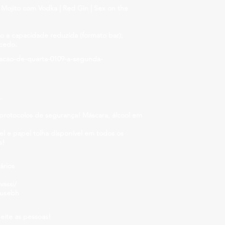
Mojito com Vodka | Red Gin | Sex on the
 a capacidade reduzida (formato bar);
 cedo.
acao-de-quarta-0109-a-segunda-
.
s protocolos de segurança! Máscara, álcool em
el e papel tolha disponível em todos os
s!
ários
assi/
ousebh
eite as pessoas!