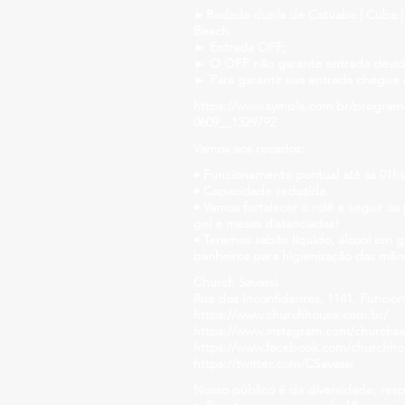
►Rodada dupla de Catuaba | Cuba | 
Beach
► Entrada OFF;
► O OFF não garante entrada devido
► Para garantir sua entrada chegue
https://www.sympla.com.br/program
0609__1329792
Vamos aos recados:
• Funcionamento pontual até às 01hs
• Capacidade reduzida.
• Vamos fortalecer o rolê e seguir o
gel e mesas distanciadas!
• Teremos sabão líquido, álcool em g
banheiros para higienização das mão
Church Savassi
Rua dos Inconfidentes, 1141, Funcion
https://www.churchhouse.com.br/
https://www.instagram.com/churchsav
https://www.facebook.com/churchh
https://twitter.com/CSavassi
Nosso público é da diversidade, resp