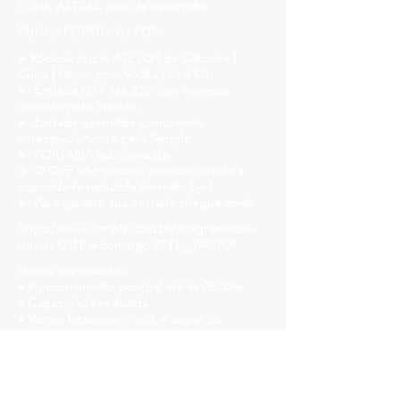
FUNK ASTRAL casa de escorpião
FUNK / POPFUNK / POP
►Rodada dupla ATÉ 00H de Catuaba |
Cuba | Mojito com Vodka | Red Gin
► Entrada OFF até 23h com ingresso
retirado pelo Sympla;
► Entrada garantida comprando
antecipadamente pelo Sympla;
► PORTARIA sob consulta;
► O OFF não garante entrada devido a
capacidade reduzida (formato bar);
► Para garantir sua entrada chegue cedo.
https://www.sympla.com.br/programacao-
quarta-0311-a-domingo-0711__1401009
Vamos aos recados:
• Funcionamento pontual até às 05:00hs.
• Capacidade reduzida.
• Vamos fortalecer o rolê e seguir os
protocolos de segurança! Máscara, álcool
em gel e mesas distanciadas!
• Teremos sabão líquido, álcool em gel e
papel tolha disponível em todos os
banheiros para higienização das mãos!