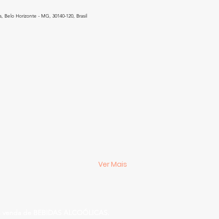
, Belo Horizonte - MG, 30140-120, Brasil
Ver Mais
 venda de BEBIDAS ALCOÓLICAS.