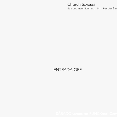
Church Savassi
Rua dos Inconfidentes, 1141 - Funcionários
ENTRADA OFF
SÁBADO vamos ter FUNCKme! Com