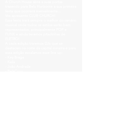
A Church House abre a suas portas
trazendo para Belo Horizonte a sua primeira
festa que ocorrerá mensalmente...
Vos apresento CLUB CHURCH!
Essa festa trará sempre o melhor do cenário
musical onde todos os estilos serão bem
representados, principalmente POP e
FUNK e ainda teremos pitadinhas de
ELETRO!
A cada edição traremos DJs que se
destacam na noite da capital mineira e para
essa edição escalamos esse line up:
- Key Braga
- Kaila
- João Andrade
- BelaCouy
A CLUB CHURCH é diversidade, WELCOME
TO CHURCH!
Para abrilhantar nossa primeira noite
escalamos essa hostess maravilhosa:
- Penélope Fontana
Se junte a essa viagem e VENHA PAGAR OS
SEUS PECADOS NA NOSSA CHURCH!
ENTRADA:
https://www.sympla.com.br/club-