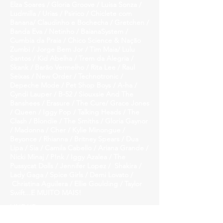
Elza Soares / Gloria Groove / Luisa Sonza /
Ludmilla / Urias / Psirico / Chiclete com
Banana/ Claudinho e Bochecha / Gretchen /
Banda Eva / Netinho / BaianaSystem /
Cumbia da Praia / Chico Science & Nação
Zumbi / Jorge Bem Jor / Tim Maia/ Lulu
Santos / Kid Abelha / Trem da Alegria /
Skank / Barão Vermelho / Rita Lee / Raul
Seixas / New Order / Technotronic /
Depeche Mode / Pet Shop Boys / A-ha /
Cyndi Lauper / B-52 / Siouxsie And The
Banshees / Erasure / The Cure/ Grace Jones
/ Queen / Iggy Pop / Talking Heads / The
Clash / Blondie / The Smiths / Gloria Gaynor
/ Madonna / Cher / Kylie Minongue /
Beyonce / Rhianna / Britney Spears / Dua
Lipa / Sia / Camila Cabello / Ariana Grande /
Nicki Minaj / P!nk / Iggy Azalea / The
Pussycat Dolls / Jennifer Lopez / Shakira /
Lady Gaga / Spice Girls / Demi Lovato /
Christina Aguilera / Ellie Goulding / Taylor
Swift...E MUITO MAIS!
LINE UP
Daniel Fernando