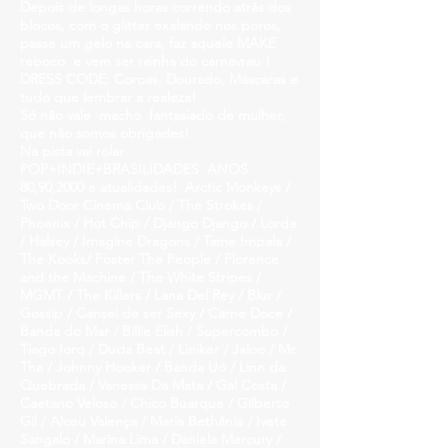
Depois de longas horas correndo atrás dos
blocos, com o glitter exalando nos poros,
passe um gelo na cara, faz aquele MAKE
reboco e vem ser rainha do carnavrau !
DRESS CODE:
Coroas, Dourado, Máscaras e
tudo que lembrar a realeza!
Só não vale macho fantasiado de mulher,
que não somos obrigades!
Na pista vai rolar
POP+INDIE+BRASILIDADES ANOS
80,90,2000 e atualidades! Arctic Monkeys /
Two Door Cinema Club / The Strokes /
Phoenix / Hot Chip / Django Django / Lorde
/ Halsey / Imagine Dragons / Tame Impala /
The Kooks/ Foster The People / Florence
and the Machine / The White Stripes /
MGMT / The Killers / Lana Del Rey / Blur /
Gossip / Cansei de ser Sexy / Carne Doce /
Banda do Mar / Billie Elish / Supercombo /
Tiago Iorq / Duda Beat / Liniker / Jaloo / Mc
Tha / Johnny Hooker / Banda Uó / Linn da
Quebrada / Vanessa Da Mata / Gal Costa /
Caetano Veloso / Chico Buarque / Gilberto
Gil / Alceu Valença / Maria Bethânia / Ivete
Sangalo / Marina Lima / Daniela Mercury /