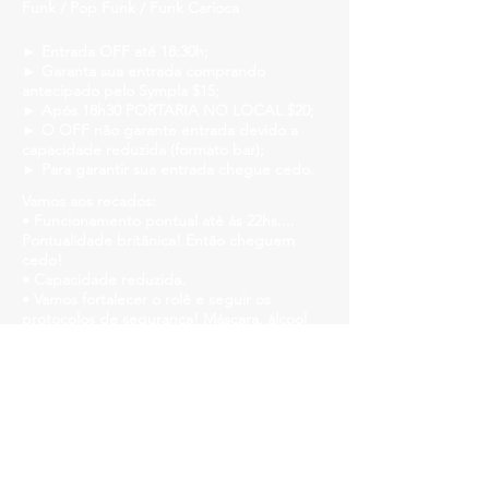
Funk / Pop Funk / Funk Carioca
► Entrada OFF até 18:30h;
► Garanta sua entrada comprando
antecipado pelo Sympla $15;
► Após 18h30 PORTARIA NO LOCAL $20;
► O OFF não garante entrada devido a
capacidade reduzida (formato bar);
► Para garantir sua entrada chegue cedo.
Vamos aos recados:
• Funcionamento pontual até às 22hs....
Pontualidade britânica! Então cheguem
cedo!
• Capacidade reduzida.
• Vamos fortalecer o rolê e seguir os
protocolos de segurança! Máscara, álcool
em gel e mesas distanciadas!
• Teremos sabão líquido, álcool em gel e
papel tolha disponível em todos os
banheiros para higienização das mãos!
Church Savassi
Rua dos Inconfidentes, 1141, Funcionários
https://www.churchhouse.com.br/
https://www.instagram.com/churchsavassi/