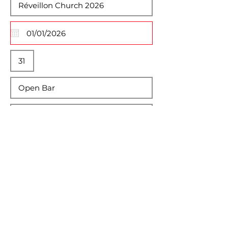
Descrição Completa
Normal Text
Selecione Imagem do Evento
Max File Size 15MB
Salvar