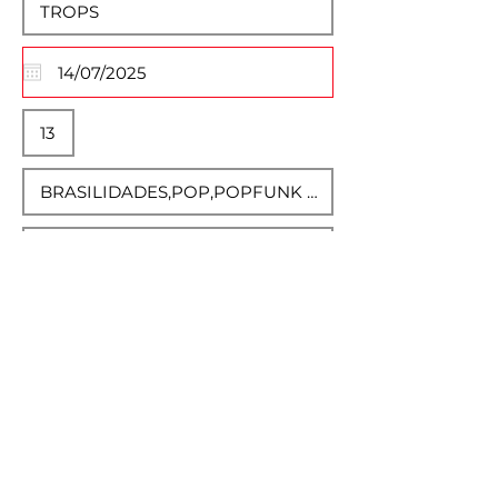
Descrição Completa
Normal Text
Selecione Imagem do Evento
Max File Size 15MB
Salvar