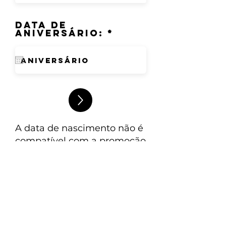
Data de
r
aniversário:
*
e
q
u
i
r
e
d
A data de nascimento não é
compatível com a promoção