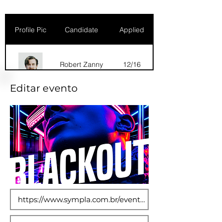
Profile Pic
Candidate
Applied
Robert Zanny
12/16
Editar evento
Dana Marks
09/16
Robert Zanny
10/15