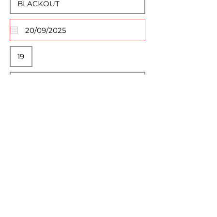
Descrição Completa
Normal Text
Selecione Imagem do Evento
Max File Size 15MB
Unidade Savassi
Unidade Prado