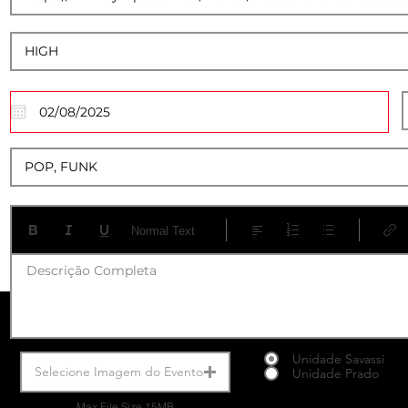
01
Normal Text
Descrição Completa
Unidade Savassi
Selecione Imagem do Evento
Unidade Prado
Max File Size 15MB