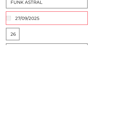
Descrição Completa
Normal Text
Selecione Imagem do Evento
Max File Size 15MB
Unidade Savassi
Unidade Prado