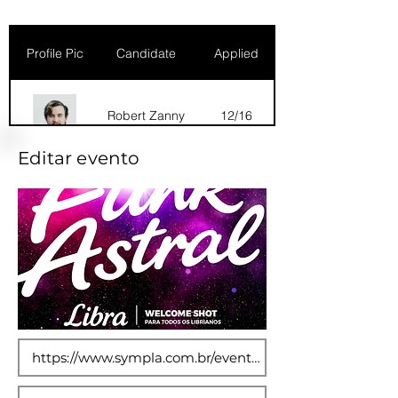
Profile Pic
Candidate
Applied
Robert Zanny
12/16
Editar evento
Dana Marks
09/16
Robert Zanny
10/15