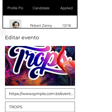
Profile Pic
Candidate
Applied
Robert Zanny
12/16
Editar evento
Dana Marks
09/16
Robert Zanny
10/15