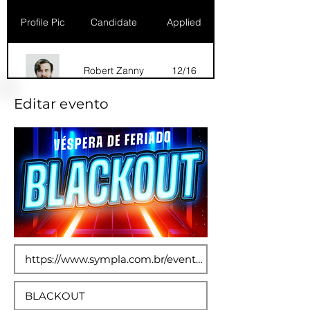
Profile Pic
Candidate
Applied
Robert Zanny
12/16
Editar evento
Dana Marks
09/16
Robert Zanny
10/15