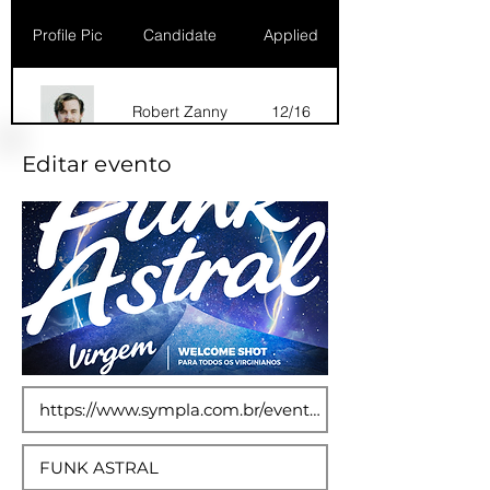
Profile Pic
Candidate
Applied
Robert Zanny
12/16
Editar evento
Dana Marks
09/16
Robert Zanny
10/15