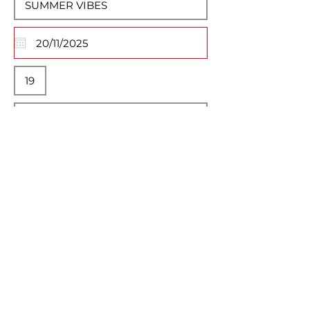
Descrição Completa
Normal Text
Selecione Imagem do Evento
Max File Size 15MB
Unidade Savassi
Unidade Prado