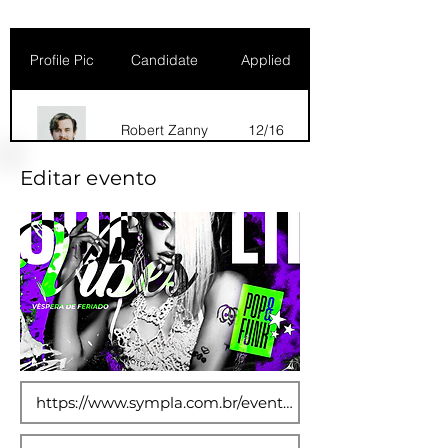
Profile Pic
Candidate
Applied
Robert Zanny
12/16
Editar evento
Dana Marks
09/16
Robert Zanny
10/15