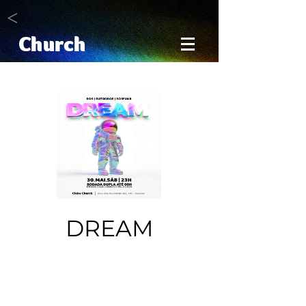
<
Church
DREAM