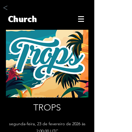
<
Church
TROPS
segunda-feira, 23 de fevereiro de 2026 às
2:00:00 UTC